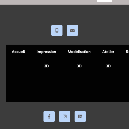
Accueil
Impression
Modélisation
Atelier
R
3D
3D
3D