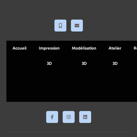
Accueil
Impression
Modélisation
Atelier
R
3D
3D
3D